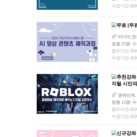
수강기간:2026-
[무
미디어,전
정원:25명/ 
접수기간:2026-0
수강기간:2026-
지털 시민의
생애단계,
정원:12명/ 수
접수기간:2026-0
수강기간:2026-