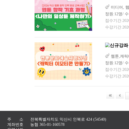
미디어, 
정원:12명/ 수
접수기간:2026-0
수강기간:2026-
웹툰,캐릭
정원:12명/ 수
접수기간:2026-0
수강기간:2026-
주 소
전북특별자치도 익산시 인북로 424 (54540)
계좌번호
농협 365-01-160578