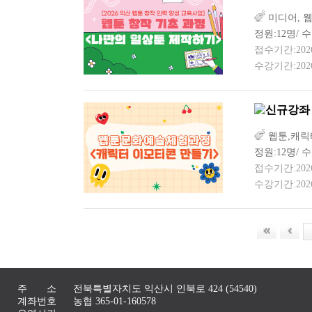
미디어, 
정원:12명/ 수
접수기간:2026-0
수강기간:2026-
웹툰,캐릭
정원:12명/ 수
접수기간:2026-0
수강기간:2026-
주 소
전북특별자치도 익산시 인북로 424 (54540)
계좌번호
농협 365-01-160578