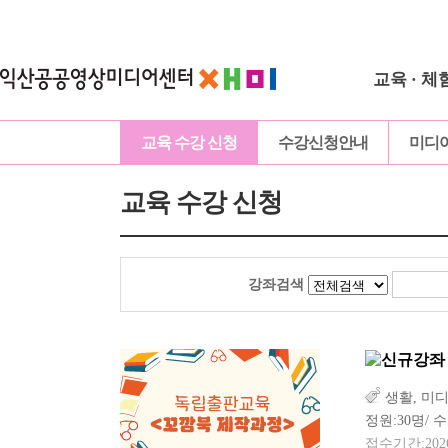
교육 · 체
교육 수강 신청
수강신청안내
미디
교육 수강 신청
강좌검색
생활, 미
정원:30명/ 수
접수기간:2026-0