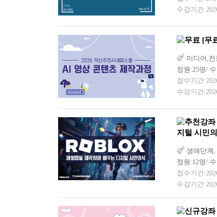
수강기간:2026-
[무
미디어,전
정원:25명/ 
접수기간:2026-0
수강기간:2026-
지털 시민의
생애단계,
정원:12명/ 수
접수기간:2026-0
수강기간:2026-