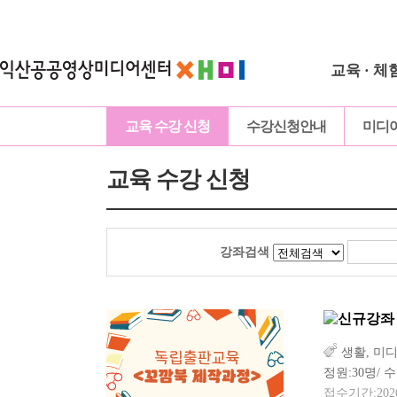
교육 · 체
교육 수강 신청
수강신청안내
미디
교육 수강 신청
강좌검색
생활, 미
정원:30명/ 수
접수기간:2026-0