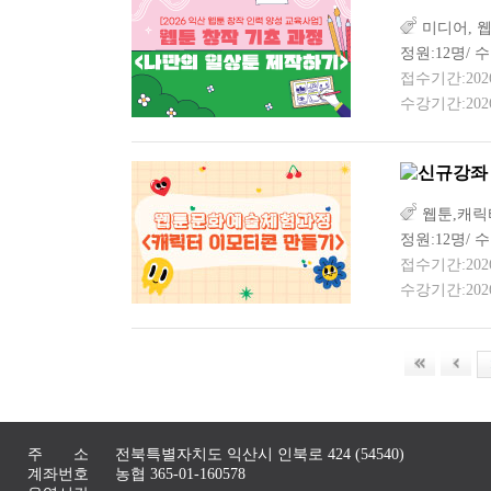
미디어, 
정원:12명/ 수
접수기간:2026-0
수강기간:2026-
웹툰,캐릭
정원:12명/ 수
접수기간:2026-0
수강기간:2026-
주 소
전북특별자치도 익산시 인북로 424 (54540)
계좌번호
농협 365-01-160578