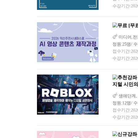
수강기간:2026-
[무
미디어,전
정원:25명/ 
접수기간:2026-0
수강기간:2026-
지털 시민의
생애단계,
정원:12명/ 수
접수기간:2026-0
수강기간:2026-