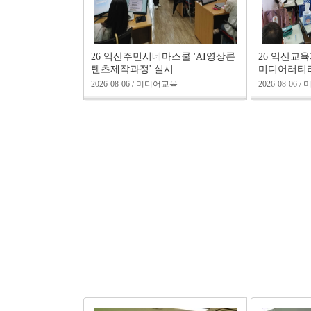
26 익산주민시네마스쿨 'AI영상콘
26 익산교
텐츠제작과정' 실시
미디어러티러
2026-08-06 / 미디어교육
2026-08-06