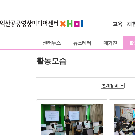
교육 · 체
센터뉴스
뉴스레터
매거진
활
활동모습