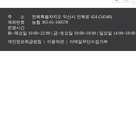
주 소
전북특별자치도 익산시 인북로 424 (54540)
계좌번호
농협 365-01-160578
운영시간
화~목요일 10:00~22:00 | 금~토요일 10:00~18:00 | 일요일 14:00~1
개인정보취급방침
이용약관
이메일무단수집거부