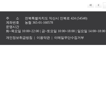
주 소
전북특별자치도 익산시 인북로 424 (54540)
계좌번호
농협 365-01-160578
운영시간
화~목요일 10:00~22:00 | 금~토요일 10:00~18:00 | 일요일 14:00~1
개인정보취급방침
이용약관
이메일무단수집거부