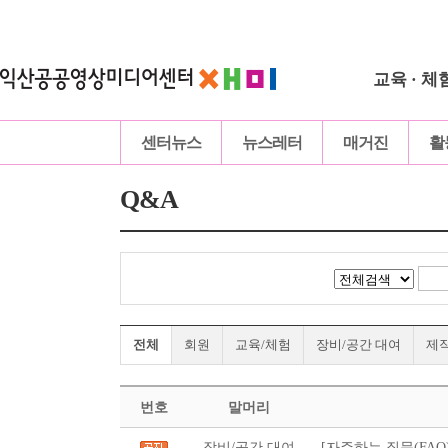
교육 · 체
센터뉴스
뉴스레터
매거진
활
Q&A
전체
회원
교육/체험
장비/공간 대여
제
번호
말머리
장비/공간 대여
[자주하는 질문(FAQ