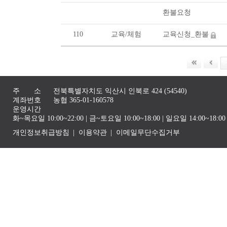
환불요청
110
교육/체험
교육신청_환불
주 소
전북특별자치도 익산시 인북로 424 (54540)
계좌번호
농협 365-01-160578
운영시간
화~목요일 10:00~22:00 | 금~토요일 10:00~18:00 | 일요일 14:00~1
개인정보취급방침
이용약관
이메일무단수집거부