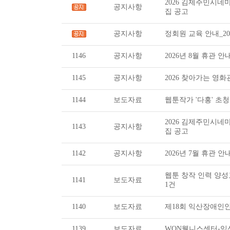
2026 김제주민시
공지사항
집 공고
공지사항
정회원 교육 안내_202
1146
공지사항
2026년 8월 휴관 안
1145
공지사항
2026 찾아가는 영화관_
1144
보도자료
웹툰작가 '다홍' 초청
2026 김제주민시
1143
공지사항
집 공고
1142
공지사항
2026년 7월 휴관 안
웹툰 창작 인력 양성
1141
보도자료
1건
1140
보도자료
제18회 익산장애인인
1139
보도자료
WON웰니스센터-