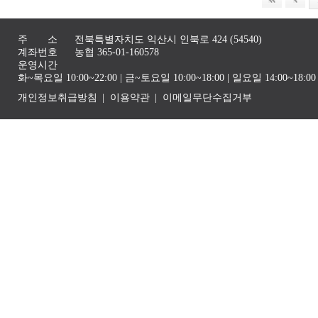
주 소
전북특별자치도 익산시 인북로 424 (54540)
계좌번호
농협 365-01-160578
운영시간
화~목요일 10:00~22:00 | 금~토요일 10:00~18:00 | 일요일 14:00~1
개인정보취급방침
이용약관
이메일무단수집거부