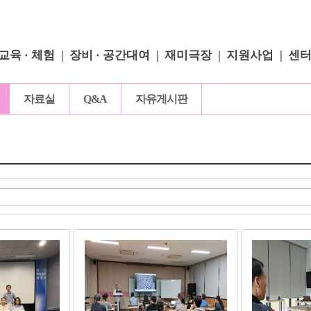
교육 · 체험
장비 · 공간대여
재미극장
지원사업
센
자료실
Q&A
자유게시판