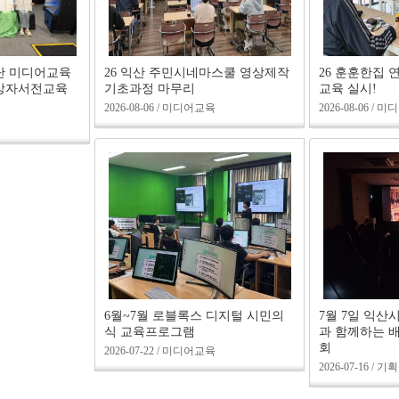
단 미디어교육
26 익산 주민시네마스쿨 영상제작
26 훈훈한집 
상자서전교육
기초과정 마무리
교육 실시!
2026-08-06 / 미디어교육
2026-08-06 /
육
6월~7월 로블록스 디지털 시민의
7월 7일 익
식 교육프로그램
과 함께하는 
회
2026-07-22 / 미디어교육
2026-07-16 / 