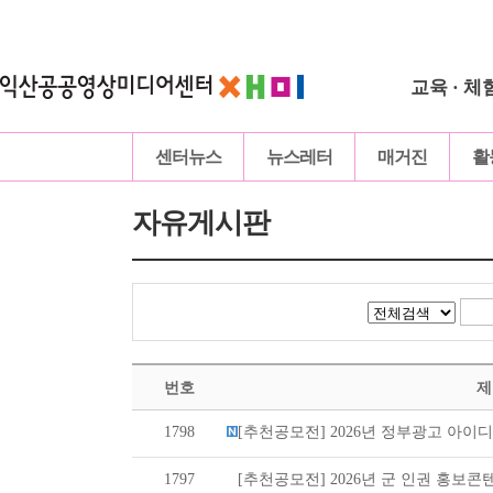
교육 · 체
센터뉴스
뉴스레터
매거진
활
자유게시판
번호
제
1798
[추천공모전] 2026년 정부광고 아이디어
1797
[추천공모전] 2026년 군 인권 홍보콘텐