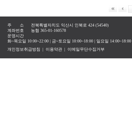
주 소
전북특별자치도 익산시 인북로 424 (54540)
계좌번호
농협 365-01-160578
운영시간
화~목요일 10:00~22:00 | 금~토요일 10:00~18:00 | 일요일 14:00~1
개인정보취급방침
이용약관
이메일무단수집거부