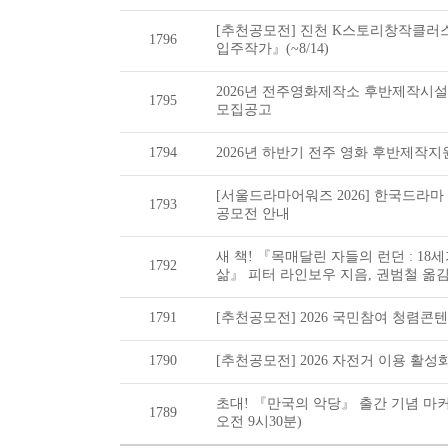
[추천공모전] 진천 K스토리창작클러
1796
입주작가』(~8/14)
2026년 전주영화제작소 후반제작시
1795
모집공고
1794
2026년 하반기 전주 영화 후반제작
[서울드라마어워즈 2026] 한국드라마
1793
공모전 안내
새 책! 『목매달린 자들의 런던 : 1
1792
삶』 피터 라인보우 지음, 권범철 옮
1791
[추천공모전] 2026 국민참여 청렴콘텐츠
1790
[추천공모전] 2026 자전거 이용 활성화
초대! 『만국의 악당』 출간 기념 마커
1789
오전 9시30분)