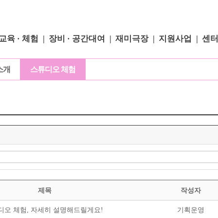
교육 · 체험
장비 · 공간대여
재미극장
지원사업
센
소개
스튜디오 체험
제목
작성자
튜디오 체험, 자세히 설명해드릴게요!
기획운영