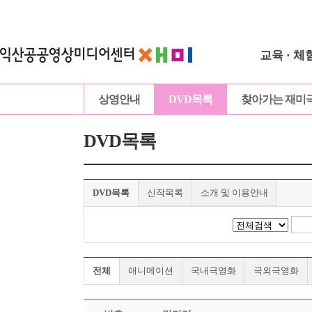
교육 · 체
상영안내
DVD목록
찾아가는 재미
DVD목록
DVD목록
신작목록
소개 및 이용안내
전체
애니메이션
국내극영화
국외극영화