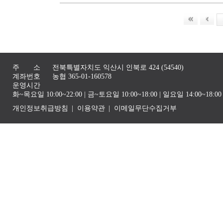
주 소
전북특별자치도 익산시 인북로 424 (54540)
계좌번호
농협 365-01-160578
운영시간
화~목요일 10:00~22:00 | 금~토요일 10:00~18:00 | 일요일 14:00~1
개인정보취급방침
이용약관
이메일무단수집거부