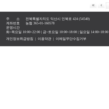
주 소
전북특별자치도 익산시 인북로 424 (54540)
계좌번호
농협 365-01-160578
운영시간
화~목요일 10:00~22:00 | 금~토요일 10:00~18:00 | 일요일 14:00~1
개인정보취급방침
이용약관
이메일무단수집거부