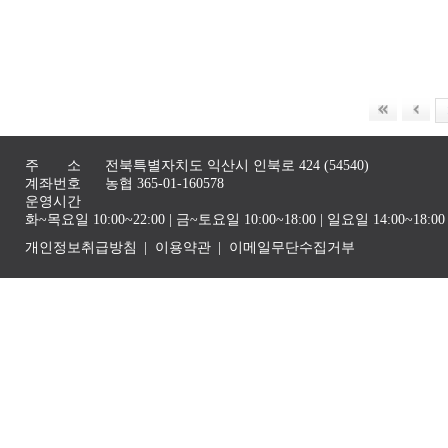
주 소
전북특별자치도 익산시 인북로 424 (54540)
계좌번호
농협 365-01-160578
운영시간
화~목요일 10:00~22:00 | 금~토요일 10:00~18:00 | 일요일 14:00~1
개인정보취급방침
이용약관
이메일무단수집거부