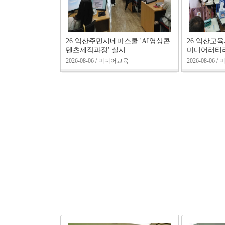
26 익산주민시네마스쿨 'AI영상콘
26 익산교
텐츠제작과정' 실시
미디어러티러
2026-08-06 / 미디어교육
2026-08-06