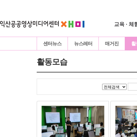
교육 · 체
센터뉴스
뉴스레터
매거진
활
활동모습