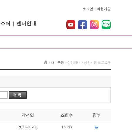
로그인
회원가입
터소식
센터안내
>
재미극장
> 상영안내 > 상영지원 프로그램
작성일
조회수
첨부
2021-01-06
18943