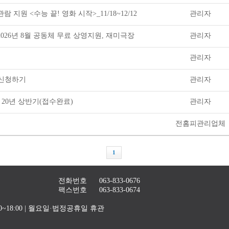
람 지원 <수능 끝! 영화 시작>_11/18~12/12
관리자
 2026년 8월 공동체 무료 상영지원, 재미극장
관리자
관리자
 신청하기
관리자
 20년 상반기(접수완료)
관리자
전홈피관리업체
1
전화번호
063-833-0676
팩스번호
063-833-0674
4:00~18:00 | 월요일·법정공휴일 휴관