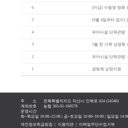
6
[마감] 수험생 영화 관
5
[8월 4일부터 접수]
4
유아시설 단체관람
3
5월 한 가족 상영회
2
유아시설 단체관람 -
1
공동체 상영지원
주 소
전북특별자치도 익산시 인북로 424 (54540)
계좌번호
농협 365-01-160578
운영시간
화~목요일 10:00~22:00 | 금~토요일 10:00~18:00 | 일요일 1
개인정보취급방침
이용약관
이메일무단수집거부