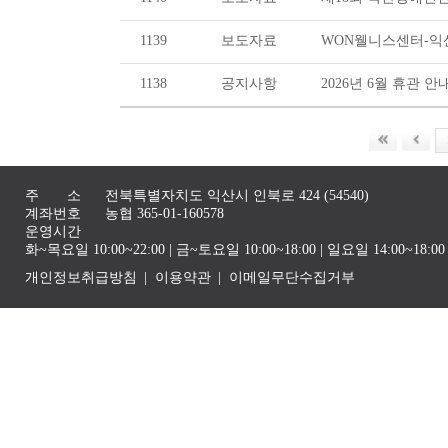
1139
보도자료
WON웰니스센터-
1138
공지사항
2026년 6월 휴관 안
주 소
전북특별자치도 익산시 인북로 424 (54540)
계좌번호
농협 365-01-160578
운영시간
화~목요일 10:00~22:00 | 금~토요일 10:00~18:00 | 일요일 14:00~1
개인정보취급방침
이용약관
이메일무단수집거부