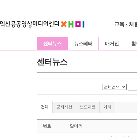
교육 · 체
센터뉴스
뉴스레터
매거진
활
센터뉴스
전체
공지사항
보도자료
기타
번호
말머리