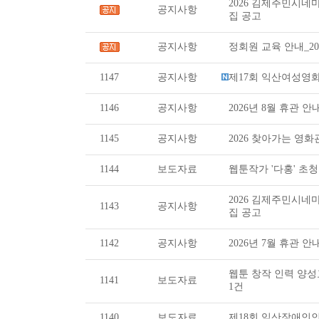
2026 김제주민시
공지사항
집 공고
공지사항
정회원 교육 안내_202
1147
공지사항
제17회 익산여성영화제_
1146
공지사항
2026년 8월 휴관 안
1145
공지사항
2026 찾아가는 영화관_
1144
보도자료
웹툰작가 '다홍' 초청
2026 김제주민시
1143
공지사항
집 공고
1142
공지사항
2026년 7월 휴관 안
웹툰 창작 인력 양성
1141
보도자료
1건
1140
보도자료
제18회 익산장애인인