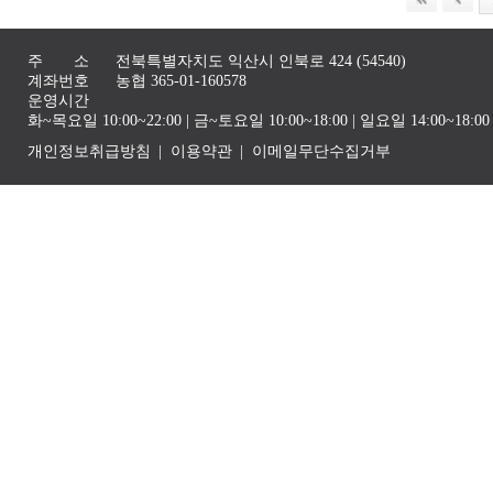
주 소
전북특별자치도 익산시 인북로 424 (54540)
계좌번호
농협 365-01-160578
운영시간
화~목요일 10:00~22:00 | 금~토요일 10:00~18:00 | 일요일 14:00~1
개인정보취급방침
이용약관
이메일무단수집거부