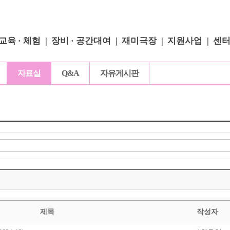
교육 · 체험
장비 · 공간대여
재미극장
지원사업
센
자료실
Q&A
자유게시판
제목
작성자