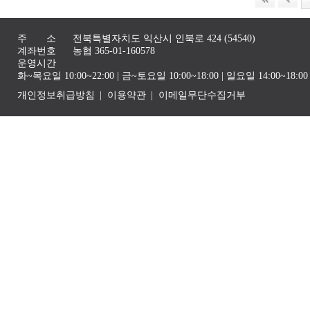
주 소
전북특별자치도 익산시 인북로 424 (54540)
계좌번호
농협 365-01-160578
운영시간
화~목요일 10:00~22:00 | 금~토요일 10:00~18:00 | 일요일 14:00~1
개인정보취급방침
이용약관
이메일무단수집거부