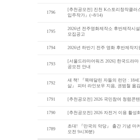
[추천공모전] 진천 K스토리창작클러
1796
입주작가』(~8/14)
2026년 전주영화제작소 후반제작시
1795
모집공고
1794
2026년 하반기 전주 영화 후반제작
[서울드라마어워즈 2026] 한국드라마
1793
공모전 안내
새 책! 『목매달린 자들의 런던 : 1
1792
삶』 피터 라인보우 지음, 권범철 옮
1791
[추천공모전] 2026 국민참여 청렴콘텐츠
1790
[추천공모전] 2026 자전거 이용 활성화
초대! 『만국의 악당』 출간 기념 마커
1789
오전 9시30분)