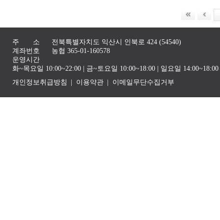
주 소
전북특별자치도 익산시 인북로 424 (54540)
계좌번호
농협 365-01-160578
운영시간
화~목요일 10:00~22:00 | 금~토요일 10:00~18:00 | 일요일 14:00~1
개인정보취급방침
이용약관
이메일무단수집거부