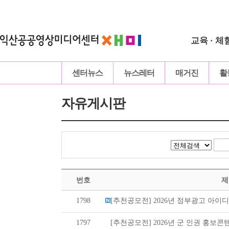
교육 · 체
센터뉴스
뉴스레터
매거진
활
자유게시판
번호
제
1798
[추천공모전] 2026년 정부광고 아이디어
1797
[추천공모전] 2026년 군 인권 홍보콘텐