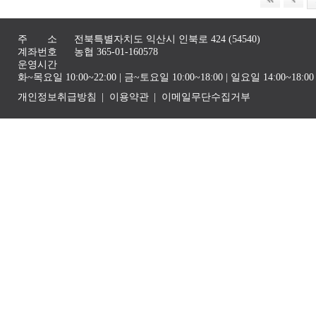
주 소
전북특별자치도 익산시 인북로 424 (54540)
계좌번호
농협 365-01-160578
운영시간
화~목요일 10:00~22:00 | 금~토요일 10:00~18:00 | 일요일 14:00~1
개인정보취급방침
이용약관
이메일무단수집거부