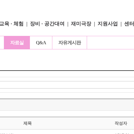
교육 · 체험
장비 · 공간대여
재미극장
지원사업
센
자료실
Q&A
자유게시판
제목
작성자