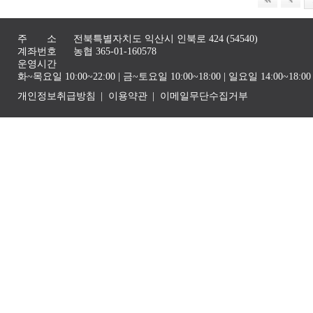
주 소
전북특별자치도 익산시 인북로 424 (54540)
계좌번호
농협 365-01-160578
운영시간
화~목요일 10:00~22:00 | 금~토요일 10:00~18:00 | 일요일 14:00~1
개인정보취급방침
이용약관
이메일무단수집거부