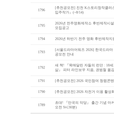
[추천공모전] 진천 K스토리창작클러
1796
입주작가』(~8/14)
2026년 전주영화제작소 후반제작시
1795
모집공고
1794
2026년 하반기 전주 영화 후반제작
[서울드라마어워즈 2026] 한국드라마
1793
공모전 안내
새 책! 『목매달린 자들의 런던 : 1
1792
삶』 피터 라인보우 지음, 권범철 옮
1791
[추천공모전] 2026 국민참여 청렴콘텐츠
1790
[추천공모전] 2026 자전거 이용 활성화
초대! 『만국의 악당』 출간 기념 마커
1789
오전 9시30분)