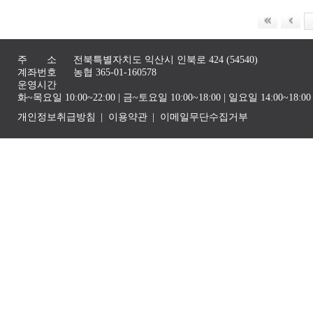
주 소
전북특별자치도 익산시 인북로 424 (54540)
계좌번호
농협 365-01-160578
운영시간
화~목요일 10:00~22:00 | 금~토요일 10:00~18:00 | 일요일 14:00~1
개인정보취급방침
이용약관
이메일무단수집거부