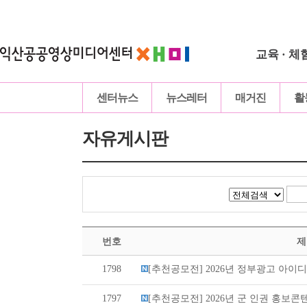
교육 · 체
센터뉴스
뉴스레터
매거진
활
자유게시판
번호
제
1798
[추천공모전] 2026년 정부광고 아이디어
1797
[추천공모전] 2026년 군 인권 홍보콘텐