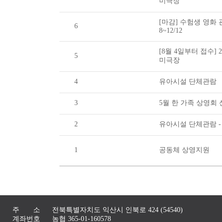
미극장
[마감] 수험생 영화 관
6
8~12/12
[8월 4일부터 접수] 
5
미극장
4
유아시설 단체관람
3
5월 한 가족 상영회
2
유아시설 단체관람 -
1
공동체 상영지원
주 소
전북특별자치도 익산시 인북로 424 (54540)
계좌번호
농협 365-01-160578