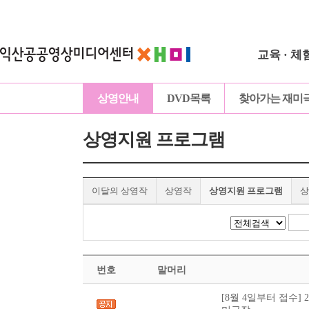
교육 · 체
상영안내
DVD목록
찾아가는 재미
상영지원 프로그램
이달의 상영작
상영작
상영지원 프로그램
상
번호
말머리
[8월 4일부터 접수] 