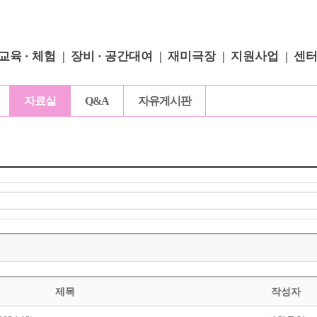
교육 · 체험
장비 · 공간대여
재미극장
지원사업
센
자료실
Q&A
자유게시판
제목
작성자