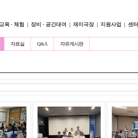
교육 · 체험
장비 · 공간대여
재미극장
지원사업
센
자료실
Q&A
자유게시판