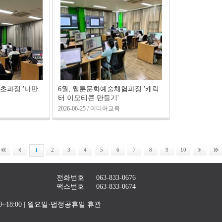
초과정 '나만
6월, 웹툰문화예술체험과정 '캐릭
터 이모티콘 만들기'
육
2026-06-25 / 미디어교육
2
3
4
5
6
7
8
9
10
1
전화번호
063-833-0676
팩스번호
063-833-0674
4:00~18:00 | 월요일·법정공휴일 휴관