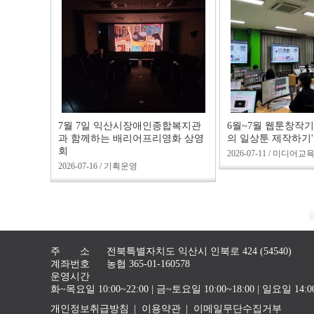
7월 7일 익산시장애인종합복지관
6월~7월 웹툰창작기
과 함께하는 배리어프리영화 상영
의 일상툰 제작하기'
회
2026-07-11 / 미디어교
2026-07-16 / 기획운영
주 소
전북특별자치도 익산시 인북로 424 (54540)
계좌번호
농협 365-01-160578
운영시간
화~목요일 10:00~22:00 | 금~토요일 10:00~18:00 | 일요일 1
개인정보취급방침
이용약관
이메일무단수집거부