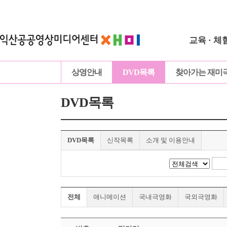
교육 · 체
상영안내
DVD목록
찾아가는 재미
DVD목록
DVD목록
신작목록
소개 및 이용안내
전체
애니메이션
국내극영화
국외극영화