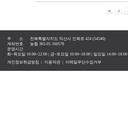
주 소
전북특별자치도 익산시 인북로 424 (54540)
계좌번호
농협 365-01-160578
운영시간
화~목요일 10:00~22:00 | 금~토요일 10:00~18:00 | 일요일 14:00~1
개인정보취급방침
이용약관
이메일무단수집거부