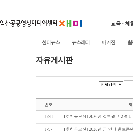
교육 · 체
센터뉴스
뉴스레터
매거진
활
자유게시판
번호
제
1798
[추천공모전] 2026년 정부광고 아이디어
1797
[추천공모전] 2026년 군 인권 홍보콘텐