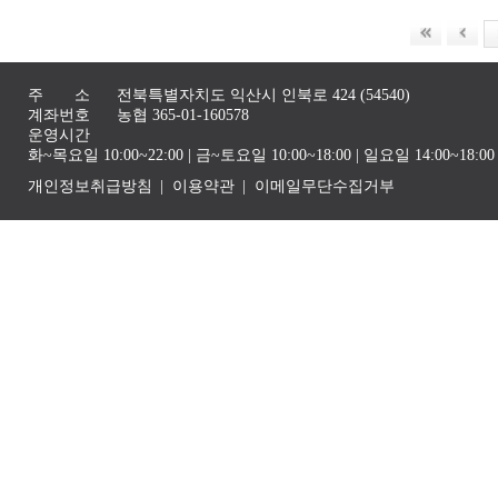
주 소
전북특별자치도 익산시 인북로 424 (54540)
계좌번호
농협 365-01-160578
운영시간
화~목요일 10:00~22:00 | 금~토요일 10:00~18:00 | 일요일 14:00~1
개인정보취급방침
이용약관
이메일무단수집거부