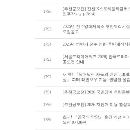
[추천공모전] 진천 K스토리창작클러
1796
입주작가』(~8/14)
2026년 전주영화제작소 후반제작시
1795
모집공고
1794
2026년 하반기 전주 영화 후반제작
[서울드라마어워즈 2026] 한국드라마
1793
공모전 안내
새 책! 『목매달린 자들의 런던 : 1
1792
삶』 피터 라인보우 지음, 권범철 옮
1791
[추천공모전] 2026 국민참여 청렴콘텐츠
1790
[추천공모전] 2026 자전거 이용 활성화
초대! 『만국의 악당』 출간 기념 마커
1789
오전 9시30분)