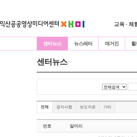
교육 · 체
센터뉴스
뉴스레터
매거진
활
센터뉴스
전체
공지사항
보도자료
기타
번호
말머리