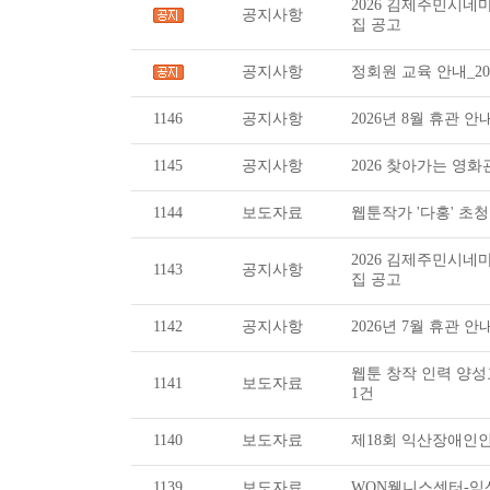
2026 김제주민시
공지사항
집 공고
공지사항
정회원 교육 안내_202
1146
공지사항
2026년 8월 휴관 안
1145
공지사항
2026 찾아가는 영화관_
1144
보도자료
웹툰작가 '다홍' 초청
2026 김제주민시
1143
공지사항
집 공고
1142
공지사항
2026년 7월 휴관 안
웹툰 창작 인력 양성
1141
보도자료
1건
1140
보도자료
제18회 익산장애인인
1139
보도자료
WON웰니스센터-