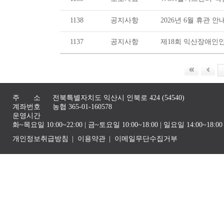
1138
공지사항
2026년 6월 휴관 안
1137
공지사항
제18회 익산장애인인권
주 소
전북특별자치도 익산시 인북로 424 (54540)
계좌번호
농협 365-01-160578
운영시간
화~목요일 10:00~22:00 | 금~토요일 10:00~18:00 | 일요일 14:00~1
개인정보취급방침
이용약관
이메일무단수집거부