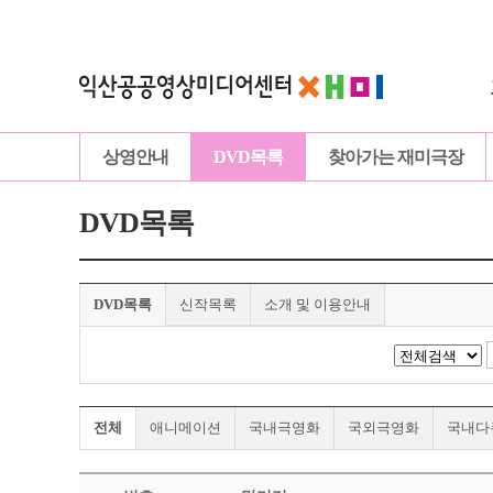
상영안내
DVD목록
찾아가는 재미극장
DVD목록
DVD목록
신작목록
소개 및 이용안내
전체
애니메이션
국내극영화
국외극영화
국내다