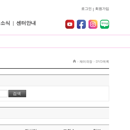
로그인
회원가입
터소식
센터안내
>
재미극장
>
DVD목록