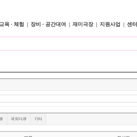
교육 · 체험
장비 · 공간대여
재미극장
지원사업
센
큐
국외다큐
기타