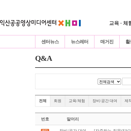
교육 · 체
센터뉴스
뉴스레터
매거진
활
Q&A
전체
회원
교육/체험
장비/공간 대여
제
번호
말머리
장비/공간 대여
[자주하는 질문(FAQ