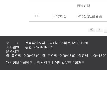
환불요청
110
교육/체험
교육신청_환불
주 소
전북특별자치도 익산시 인북로 424 (54540)
계좌번호
농협 365-01-160578
운영시간
화~목요일 10:00~22:00 | 금~토요일 10:00~18:00 | 일요일 14:00~1
개인정보취급방침
이용약관
이메일무단수집거부