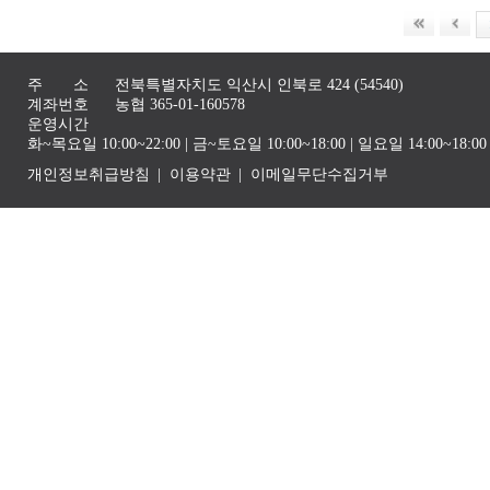
주 소
전북특별자치도 익산시 인북로 424 (54540)
계좌번호
농협 365-01-160578
운영시간
화~목요일 10:00~22:00 | 금~토요일 10:00~18:00 | 일요일 14:00~1
개인정보취급방침
이용약관
이메일무단수집거부