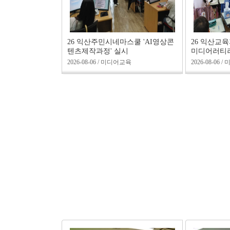
26 익산주민시네마스쿨 'AI영상콘
26 익산교
텐츠제작과정' 실시
미디어러티러
2026-08-06 / 미디어교육
2026-08-06