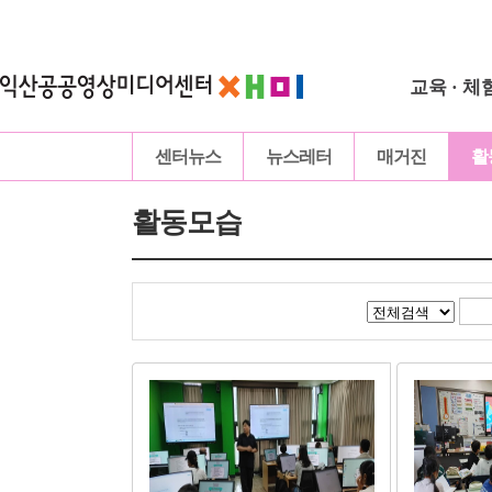
교육 · 체
센터뉴스
뉴스레터
매거진
활
활동모습