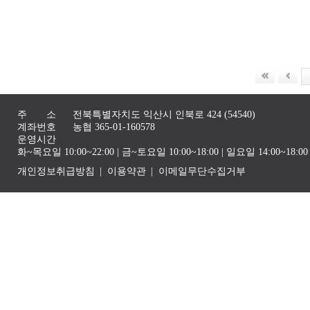
주 소
전북특별자치도 익산시 인북로 424 (54540)
계좌번호
농협 365-01-160578
운영시간
화~목요일 10:00~22:00 | 금~토요일 10:00~18:00 | 일요일 14:00~1
개인정보취급방침
이용약관
이메일무단수집거부