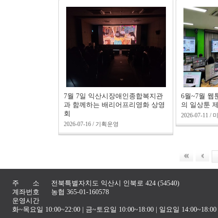
7월 7일 익산시장애인종합복지관
6월~7월 
과 함께하는 배리어프리영화 상영
의 일상툰 
회
2026-07-11
2026-07-16 / 기획운영
주 소
전북특별자치도 익산시 인북로 424 (54540)
계좌번호
농협 365-01-160578
운영시간
화~목요일 10:00~22:00 | 금~토요일 10:00~18:00 | 일요일 14:00~1