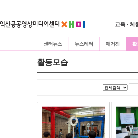
교육 · 체
센터뉴스
뉴스레터
매거진
활
활동모습