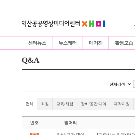
센터뉴스
뉴스레터
매거진
활동모습
Q&A
전체
회원
교육/체험
장비/공간 대여
제작지원
번호
말머리
장비/공간 대여
[자주하는 질문(FAQ