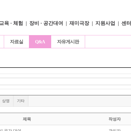
교육 · 체험
장비 · 공간대여
재미극장
지원사업
센
자료실
Q&A
자유게시판
상영
기타
제목
작성자
)] 공간 대여
관리자