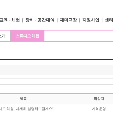
교육 · 체험
장비 · 공간대여
재미극장
지원사업
센
소개
스튜디오 체험
제목
작성자
튜디오 체험, 자세히 설명해드릴게요!
기획운영