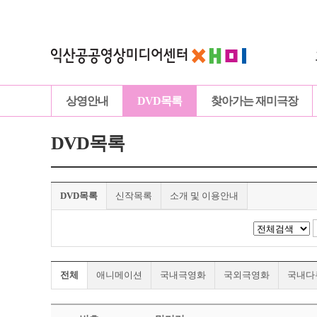
상영안내
DVD목록
찾아가는 재미극장
DVD목록
DVD목록
신작목록
소개 및 이용안내
전체
애니메이션
국내극영화
국외극영화
국내다