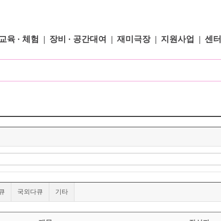
교육 · 체험
장비 · 공간대여
재미극장
지원사업
센
큐
국외다큐
기타