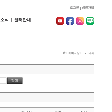
로그인
회원가입
터소식
센터안내
>
재미극장
>
DVD목록