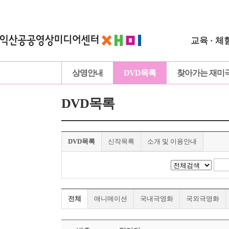
교육 · 체
상영안내
DVD목록
찾아가는 재미
DVD목록
DVD목록
신작목록
소개 및 이용안내
전체
애니메이션
국내극영화
국외극영화