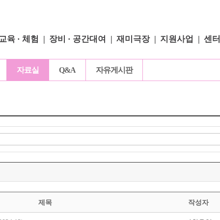
교육 · 체험
장비 · 공간대여
재미극장
지원사업
센
자료실
Q&A
자유게시판
제목
작성자