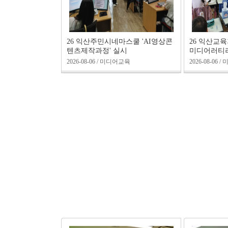
26 익산주민시네마스쿨 'AI영상콘
26 익산교
텐츠제작과정' 실시
미디어러티러
2026-08-06 / 미디어교육
2026-08-06