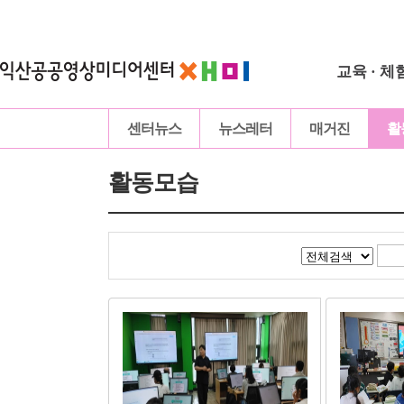
교육 · 체
센터뉴스
뉴스레터
매거진
활
활동모습