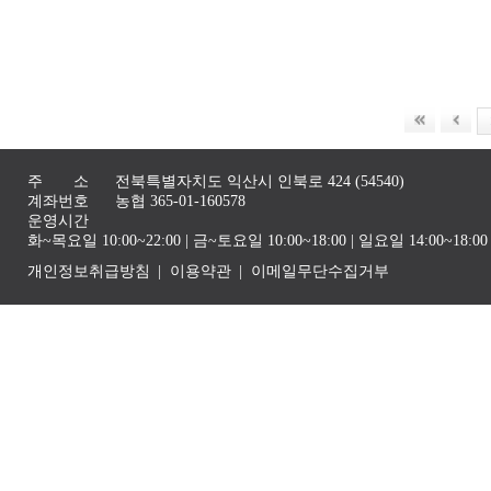
주 소
전북특별자치도 익산시 인북로 424 (54540)
계좌번호
농협 365-01-160578
운영시간
화~목요일 10:00~22:00 | 금~토요일 10:00~18:00 | 일요일 14:00~1
개인정보취급방침
이용약관
이메일무단수집거부