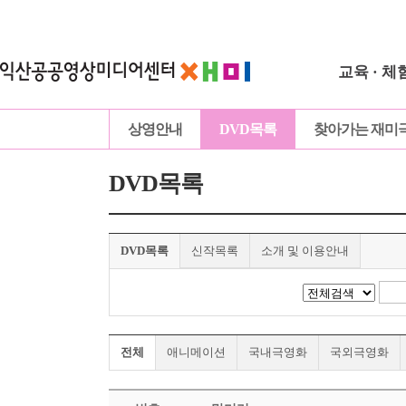
교육 · 체
상영안내
DVD목록
찾아가는 재미
DVD목록
DVD목록
신작목록
소개 및 이용안내
전체
애니메이션
국내극영화
국외극영화