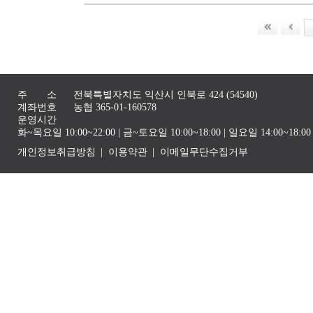
주 소
전북특별자치도 익산시 인북로 424 (54540)
계좌번호
농협 365-01-160578
운영시간
화~목요일 10:00~22:00 | 금~토요일 10:00~18:00 | 일요일 14:00~1
개인정보취급방침
이용약관
이메일무단수집거부