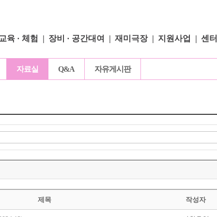
교육 · 체험
장비 · 공간대여
재미극장
지원사업
센
자료실
Q&A
자유게시판
제목
작성자