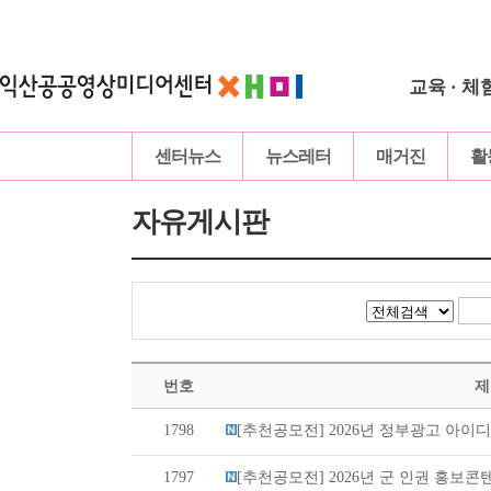
교육 · 체
센터뉴스
뉴스레터
매거진
활
자유게시판
번호
제
1798
[추천공모전] 2026년 정부광고 아이디어
1797
[추천공모전] 2026년 군 인권 홍보콘텐