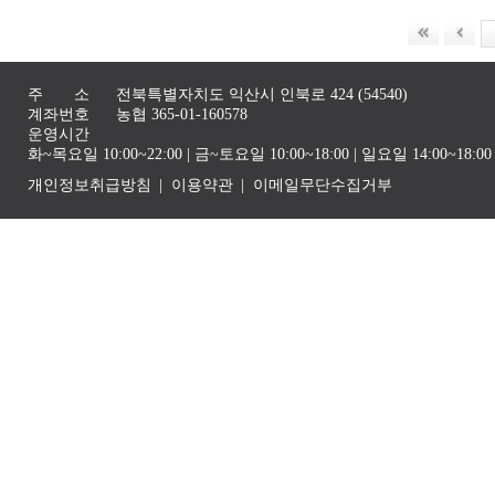
주 소
전북특별자치도 익산시 인북로 424 (54540)
계좌번호
농협 365-01-160578
운영시간
화~목요일 10:00~22:00 | 금~토요일 10:00~18:00 | 일요일 14:00~1
개인정보취급방침
이용약관
이메일무단수집거부