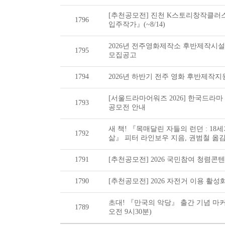
[추천공모전] 진천 K스토리창작클러
1796
입주작가』(~8/14)
2026년 전주영화제작소 후반제작시
1795
모집공고
1794
2026년 하반기 전주 영화 후반제작
[서울드라마어워즈 2026] 한국드라마
1793
공모전 안내
새 책! 『목매달린 자들의 런던 : 1
1792
삶』 피터 라인보우 지음, 권범철 옮
1791
[추천공모전] 2026 국민참여 청렴콘텐츠
1790
[추천공모전] 2026 자전거 이용 활성화
초대! 『만국의 악당』 출간 기념 마커
1789
오전 9시30분)