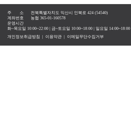
주 소
전북특별자치도 익산시 인북로 424 (54540)
계좌번호
농협 365-01-160578
운영시간
화~목요일 10:00~22:00 | 금~토요일 10:00~18:00 | 일요일 14:00~1
개인정보취급방침
이용약관
이메일무단수집거부