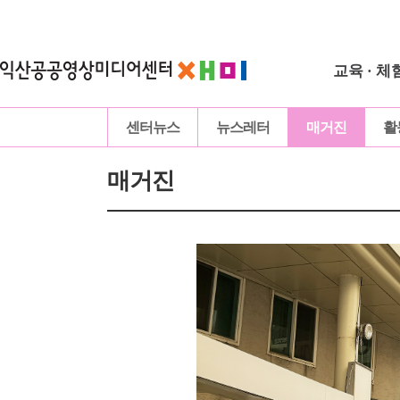
교육 · 체
센터뉴스
뉴스레터
매거진
활
매거진