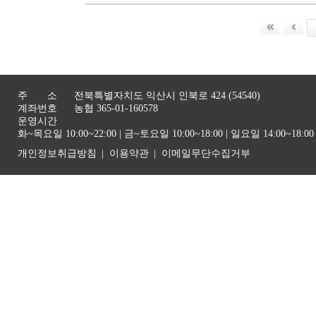
주 소
전북특별자치도 익산시 인북로 424 (54540)
계좌번호
농협 365-01-160578
운영시간
화~목요일 10:00~22:00 | 금~토요일 10:00~18:00 | 일요일 14:00~1
개인정보취급방침
이용약관
이메일무단수집거부