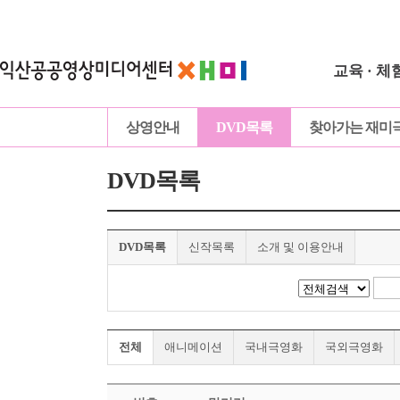
교육 · 체
상영안내
DVD목록
찾아가는 재미
DVD목록
DVD목록
신작목록
소개 및 이용안내
전체
애니메이션
국내극영화
국외극영화