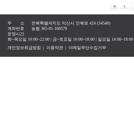
주 소
전북특별자치도 익산시 인북로 424 (54540)
계좌번호
농협 365-01-160578
운영시간
화~목요일 10:00~22:00 | 금~토요일 10:00~18:00 | 일요일 14:00~1
개인정보취급방침
이용약관
이메일무단수집거부