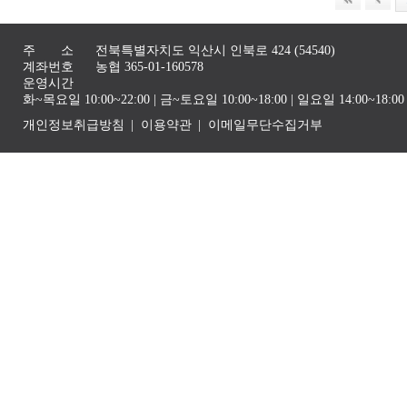
주 소
전북특별자치도 익산시 인북로 424 (54540)
계좌번호
농협 365-01-160578
운영시간
화~목요일 10:00~22:00 | 금~토요일 10:00~18:00 | 일요일 14:00~1
개인정보취급방침
이용약관
이메일무단수집거부