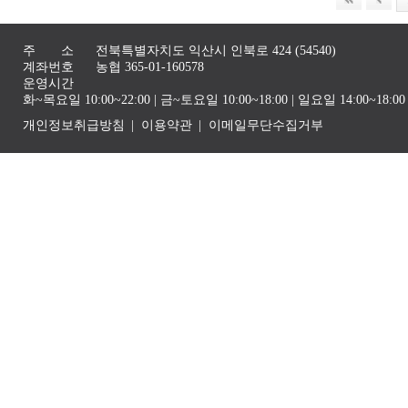
주 소
전북특별자치도 익산시 인북로 424 (54540)
계좌번호
농협 365-01-160578
운영시간
화~목요일 10:00~22:00 | 금~토요일 10:00~18:00 | 일요일 14:00~1
개인정보취급방침
이용약관
이메일무단수집거부